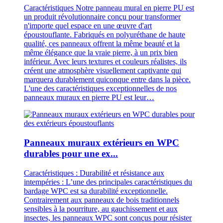
Caractéristiques Notre panneau mural en pierre PU est
un produit révolutionnaire conçu pour transformer
n'importe quel espace en une œuvre d'art
époustouflante. Fabriqués en polyuréthane de haute
qualité, ces panneaux offrent la même beauté et la
même élégance que la vraie pierre, à un prix bien
inférieur. Avec leurs textures et couleurs réalistes, ils
créent une atmosphère visuellement captivante qui
marquera durablement quiconque entre dans la pièce.
L'une des caractéristiques exceptionnelles de nos
panneaux muraux en pierre PU est leur…
Panneaux muraux extérieurs en WPC
durables pour une ex...
Caractéristiques : Durabilité et résistance aux
intempéries : L’une des principales caractéristiques du
bardage WPC est sa durabilité exceptionnelle.
Contrairement aux panneaux de bois traditionnels
sensibles à la pourriture, au gauchissement et aux
insectes, les panneaux WPC sont conçus pour résister