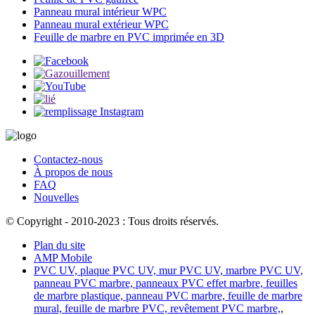
Panneau mural intérieur WPC
Panneau mural extérieur WPC
Feuille de marbre en PVC imprimée en 3D
Contactez-nous
À propos de nous
FAQ
Nouvelles
© Copyright - 2010-2023 : Tous droits réservés.
Plan du site
AMP Mobile
PVC UV, plaque PVC UV, mur PVC UV, marbre PVC UV,
panneau PVC marbre, panneaux PVC effet marbre, feuilles
de marbre plastique, panneau PVC marbre, feuille de marbre
mural, feuille de marbre PVC, revêtement PVC marbre,
,