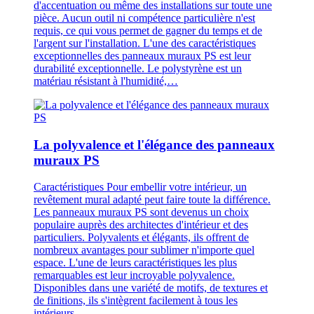
d'accentuation ou même des installations sur toute une
pièce. Aucun outil ni compétence particulière n'est
requis, ce qui vous permet de gagner du temps et de
l'argent sur l'installation. L'une des caractéristiques
exceptionnelles des panneaux muraux PS est leur
durabilité exceptionnelle. Le polystyrène est un
matériau résistant à l'humidité,…
La polyvalence et l'élégance des panneaux
muraux PS
Caractéristiques Pour embellir votre intérieur, un
revêtement mural adapté peut faire toute la différence.
Les panneaux muraux PS sont devenus un choix
populaire auprès des architectes d'intérieur et des
particuliers. Polyvalents et élégants, ils offrent de
nombreux avantages pour sublimer n'importe quel
espace. L'une de leurs caractéristiques les plus
remarquables est leur incroyable polyvalence.
Disponibles dans une variété de motifs, de textures et
de finitions, ils s'intègrent facilement à tous les
intérieurs.