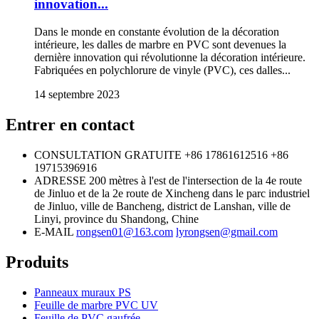
innovation...
Dans le monde en constante évolution de la décoration
intérieure, les dalles de marbre en PVC sont devenues la
dernière innovation qui révolutionne la décoration intérieure.
Fabriquées en polychlorure de vinyle (PVC), ces dalles...
14 septembre 2023
Entrer en contact
CONSULTATION GRATUITE
+86 17861612516
+86
19715396916
ADRESSE
200 mètres à l'est de l'intersection de la 4e route
de Jinluo et de la 2e route de Xincheng dans le parc industriel
de Jinluo, ville de Bancheng, district de Lanshan, ville de
Linyi, province du Shandong, Chine
E-MAIL
rongsen01@163.com
lyrongsen@gmail.com
Produits
Panneaux muraux PS
Feuille de marbre PVC UV
Feuille de PVC gaufrée