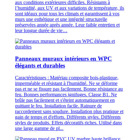
aux conditions extérieures difficiles. Résistants à
l’humidité, aux UV et aux variations de température, ils
sont idéaux pour tous les climats et garantissent à vos
murs une esthétique et une intégrité structurelle
préservées année après année. Leur faible entretien et
leur longue durée de vie…
Panneaux muraux intérieurs en WPC
élégants et durables
Caractéristiques : Matériau composite bois-plastique,
imperméable et résistant à l'humidité. Ne se déforme
pas et ne se fissure pas facilement. Bonne résistance au
feu. Bonnes performances ignifuges. Classe B1. Ne
brûle pas facilement et s'éteint automatiquement en
quittant le feu. Installation facile. Rainure de
raccordement sans soudure. Installation plus pratique et
gain de temps et d'efforts. Différents styles. Différents
styles de produits. Effets décoratifs riches. Utilisé dans
une large gamme de pl...